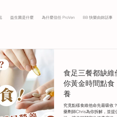
誌
益生菌是什麼
為什麼信任 ProVen
BB 快樂由妳話事
食足三餐都缺維
你黃金時間點食
養
究竟點樣食維他命先最吸收？幾
藥劑師Chris為你拆解，並