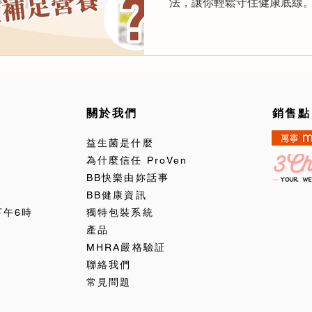
法，讓你輕鬆守住健康底線
關於我們
銷售點
益生菌是什麼
為什麼信任 ProVen
BB快樂由妳話事
BB健康資訊
下午6時
獨特包裝系統
產品
MHRA嚴格驗証
聯絡我們
常見問題