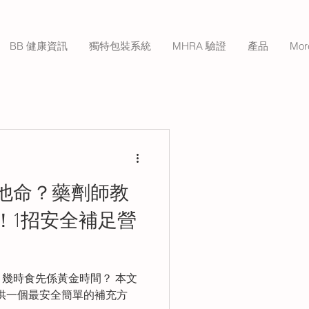
BB 健康資訊
獨特包裝系統
MHRA 驗證
產品
Mor
他命？藥劑師教
！1招安全補足營
時食先係黃金時間？ 本文
提供一個最安全簡單的補充方