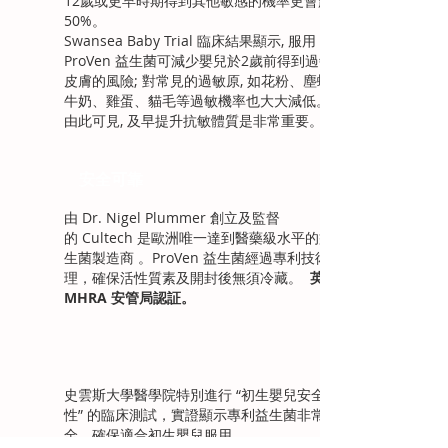
12歲或更早時期得到其他敏感的機率更會超越
50%。
Swansea Baby Trial 臨床結果顯示, 服用
ProVen 益生菌可減少嬰兒於2歲前得到過敏性
皮膚的風險; 對常見的過敏原, 如花粉、塵蟎、
牛奶、雞蛋、貓毛等過敏機率也大大減低。
由此可見, 及早提升抗敏體質是非常重要。
安全可靠
由 Dr. Nigel Plummer 創立及監督
的 Cultech 是歐洲唯一達到醫藥級水平的益
生菌製造商 。ProVen 益生菌經過專利技術處
理，確保活性質素及開封後無須冷藏。
英國
MHRA 安管局認証。
史雲斯大學醫學院特別進行 “初生嬰兒安全
性” 的臨床測試，實證顯示專利益生菌非常安
全，確保適合初生嬰兒服用。