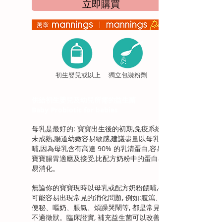
立即購買
初生嬰兒或以上
獨立包裝粉劑
供給初生嬰兒及幼兒所需的益生菌
Baby Probiotic for babies
母乳是最好的: 寶寶出生後的初期,免疫系統尚
未成熟,腸道幼嫩容易敏感,建議盡量以母乳餵
哺,因為母乳含有高達 90% 的乳清蛋白,容易為
寶寶腸胃適應及接受,比配方奶粉中的蛋白容
易消化。
無論你的寶寶現時以母乳或配方奶粉餵哺,都
可能容易出現常見的消化問題, 例如:腹瀉、
便秘、嘔奶、脹氣、煩躁哭鬧等, 都是常見的
不適徵狀。臨床證實, 補充益生菌可以改善初