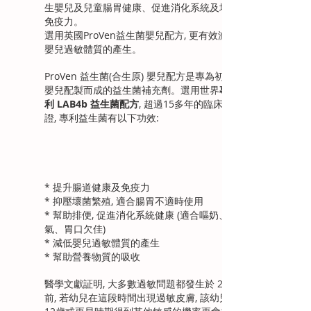
生嬰兒及兒童腸胃健康、促進消化系統及增強
免疫力。
選用英國ProVen益生菌嬰兒配方, 更有效減低
嬰兒過敏體質的產生。
ProVen 益生菌(合生原) 嬰兒配方是專為初生
嬰兒配製而成的益生菌補充劑。選用世界
專
利 LAB4b 益生菌配方
, 超過15多年的臨床實
證, 專利益生菌有以下功效:
* 提升腸道健康及免疫力
* 抑壓壞菌繁殖, 適合腸胃不適時使用
* 幫助排便, 促進消化系統健康 (適合嘔奶、脹
氣、胃口欠佳)
* 減低嬰兒過敏體質的產生
* 幫助營養物質的吸收
醫學文獻証明, 大多數過敏問題都發生於 2 歲
前, 若幼兒在這段時間出現過敏皮膚, 該幼兒於