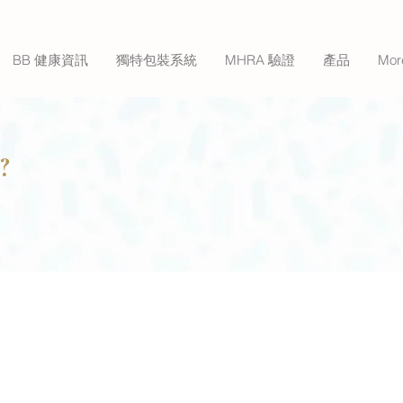
BB 健康資訊
獨特包裝系統
MHRA 驗證
產品
Mor
菌
?
分離出來的，再經過適當功