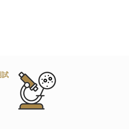
生菌補充劑。英國的藥品監管
都必須受到英國藥品和健
cts Regulatory
測試
ucts
實證
The