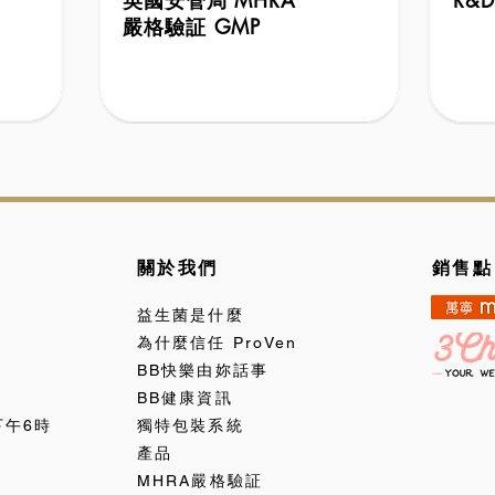
英國安管局 MHRA
R&
嚴格驗証 GMP
關於我們
銷售點
益生菌是什麼
為什麼信任 ProVen
BB快樂由妳話事
BB健康資訊
下午6時
獨特包裝系統
產品
MHRA嚴格驗証