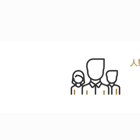
Sheffield Study a
疫系統上的正面好處。成功
人
Hum
多
正