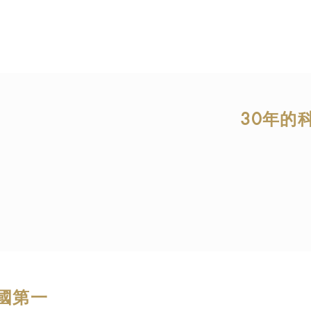
之特性和安全性篩選。 它們本身都是天然存在於我們的
其數量減少，益菌及壞菌平衡出現問題。
30年的
30 years of rese
Ven 免疫微生物學家 Dr. Nigel Plummer 超過30年
示，腸道的益菌及壞菌平衡出現問題 (即好菌減少，致病
加) ，與多種慢性、免疫性疾病、甚至運動表現息息相
國第一