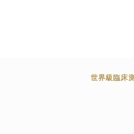
s No.1
roVen 益生菌是被英國安管局 MHRA 嚴格驗証的益
是世界首屈一指的嚴格，所有在英國使用、銷售的藥品，
品管理局 MHRA（Medicines and Healthcare Produ
ency）的嚴格管理。
世界級臨床
Evidence based prod
界上研究最多的益生菌之一。這就是我們稱ProVen 為“有
。 多個世界級的臨床測試（The Swansea Study, 