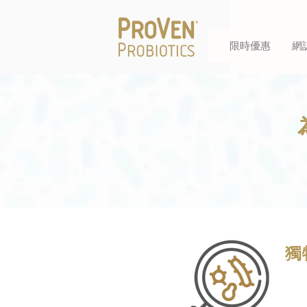
限時優惠
網
獨
Uni
P