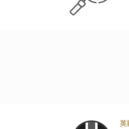
能
令
Pro
顯
英