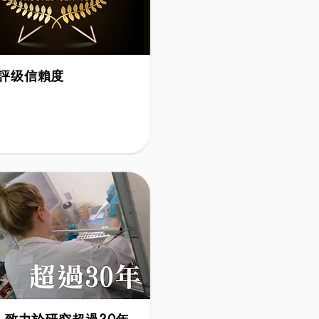
評级信賴度
d Service Award