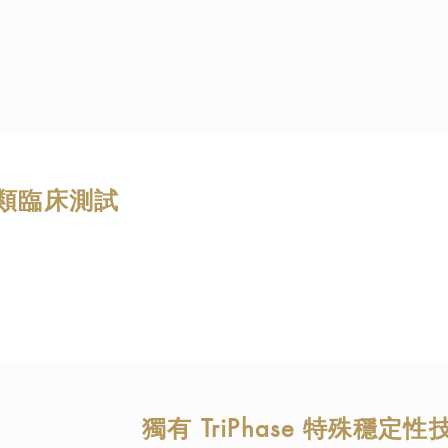
nd The Cambridge Study) 都展示了ProVen 於腸道健
的要訣是基於 ProVen 益生菌所含有的多種專利益生
方 - LAB4, LAB4b, LAB4p 
類臨床測試
an clinical studies
個世界級的人類臨床測試 (非動物) 都展示了ProVen
面好處; 真確地以銷售產品作臨床測試。
獨有 TriPhase 特殊穩定性