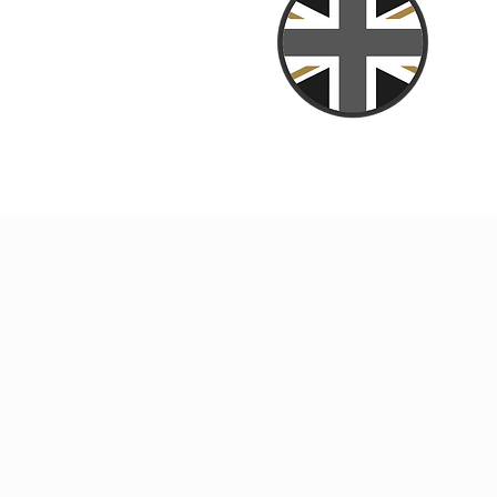
UK’
P
算
康產
Ag
ProVen 益生菌是世
之益生菌“的原因