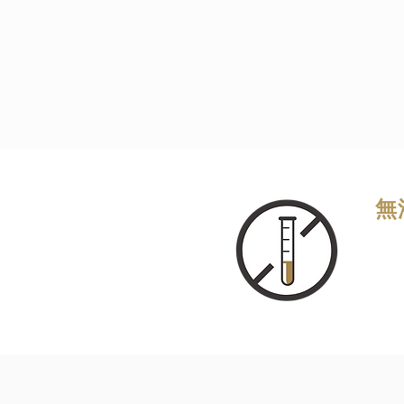
多種不同的營養素也可能
TriPhase tech
無
No 
不
無