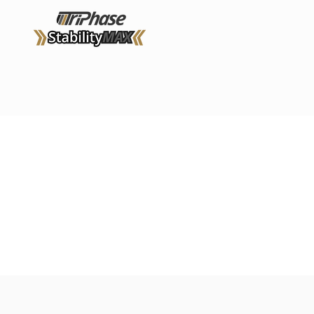
lity
獨有
也不會
性。