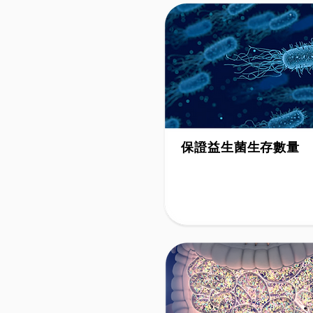
保證益生菌生存數量
Guaranteed bacteria count
to expiry