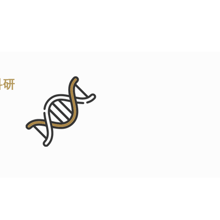
腸道中，但由於現代生活
科研
arch
的科研
菌增
關。