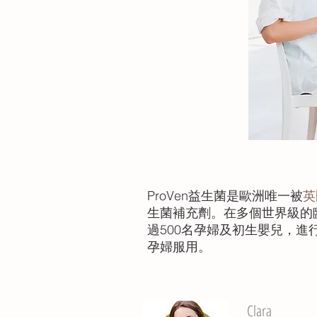
ProVen益生菌是歐洲唯一被
英
生菌補充劑。在多個世界級的
過500名孕婦及初生嬰兒，進
孕婦服用。
Clara