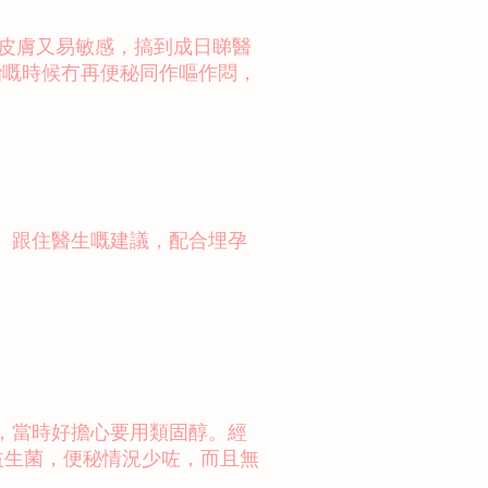
，皮膚又易敏感，搞到成日睇醫
二胎嘅時候冇再便秘同作嘔作悶，
。跟住醫生嘅建議，配合埋孕
，當時好擔心要用類固醇。經
孕婦益生菌，便秘情況少咗，而且無