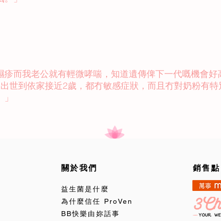
濕疹而我老公就有輕微哮喘，知道遺傳俾下一代嘅機會好
n。BB出世到依家接近2歲，都冇敏感症狀，而且冇對奶粉有
。」
關於我們
銷售點
益生菌是什麼
為什麼信任 ProVen
BB快樂由妳話事