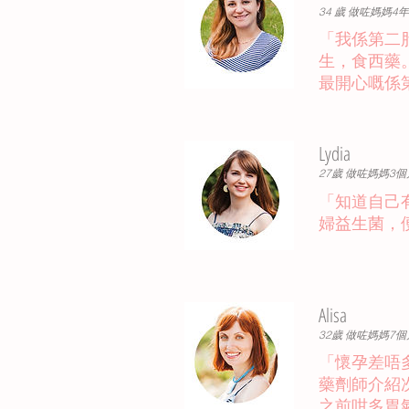
34 歲 做咗媽媽4年
「我係第二
生，食西藥
最開心嘅係第
Lydia
27歲 做咗媽媽3個
「知道自己
婦益生菌，
Alisa
32歲 做咗媽媽7個
「懷孕差唔
藥劑師介紹次
之前咁多胃