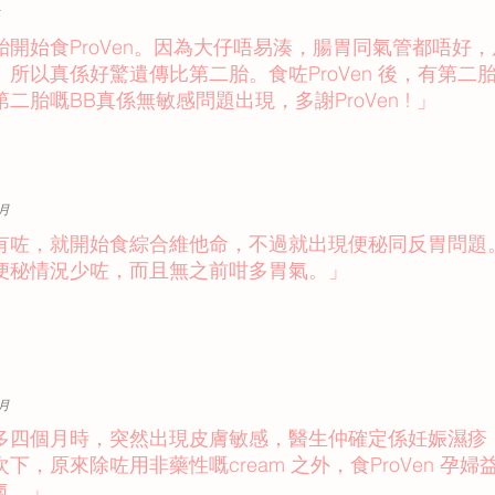
胎開始食ProVen。因為大仔唔易湊，腸胃同氣管都唔好
。所以真係好驚遺傳比第二胎。食咗ProVen 後，有第
二胎嘅BB真係無敏感問題出現，多謝ProVen ! 」
月
有咗，就開始食綜合維他命，不過就出現便秘同反胃問題
便秘情況少咗，而且無之前咁多胃氣。」
月
多四個月時，突然出現皮膚敏感，醫生仲確定係妊娠濕疹
下，原來除咗用非藥性嘅cream 之外，食ProVen 
氣。」