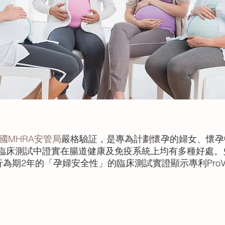
國MHRA安管局
嚴格驗証，是專為計劃懷孕的婦女、懷孕
臨床測試中證實在腸道健康及免疫系統上均有多種好處。
行為期2年的「孕婦安全性」的臨床測試實證顯示專利ProV