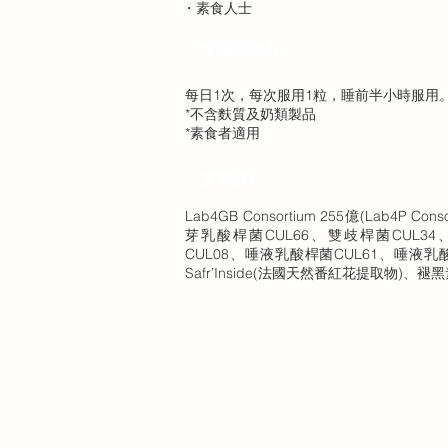
・素食人士
​建議服用方法
每日1次，每次服用1粒，睡前半小時服用
*不含麩質及奶類製品
*素食者適用
主要成份
Lab4GB Consortium 255億(Lab4P 
芽乳酸桿菌CUL66、雙歧桿菌CUL34
CUL08、唾液乳酸桿菌CUL61、唾液乳
Safr’Inside(法國天然番紅花提取物)、褪