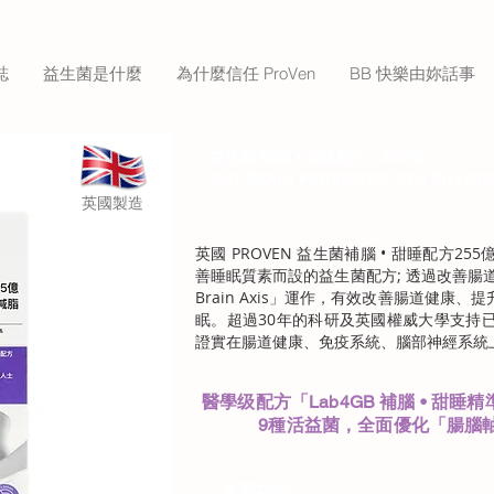
誌
益生菌是什麼
為什麼信任 ProVen
BB 快樂由妳話事
益生菌 補腦 • 甜睡配方 - 255億
GUT BRAIN PROBIOTICS 25.5 BILLION
​英國製造
英國 PROVEN 益生菌補腦 • 甜睡配方
善睡眠質素而設的益生菌配方; 透過改善腸道益
Brain Axis」運作，有效改善腸道健康
眠。超過30年的科研及英國權威大學支持
證實在腸道健康、免疫系統、腦部神經系統
醫學级配方「Lab4GB 補腦 • 甜
9種活益菌，全面優化「腸腦
主要功能