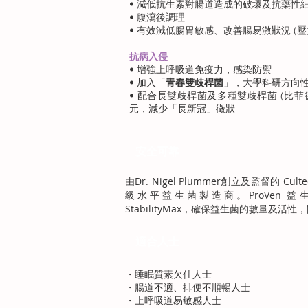
• 減低抗生素對腸道造成的破壞及抗藥
• 腹瀉後調理
• 有效減低腸胃敏感、改善腸易激狀況 (
抗病入侵
• 增強上呼吸道免疫力，感染防禦
• 加入「
青春雙歧桿菌
」，大學科研方向
• 配合長雙歧桿菌及多種雙歧桿菌 (比
元，減少「長新冠」徵狀
安全可靠
由Dr. Nigel Plummer創立及監督的 C
級水平益生菌製造商。ProVen 益生菌
StabilityMax，確保益生菌的數量及活
適合人士
・睡眠質素欠佳人士
・腸道不適、排便不順暢人士
・上呼吸道易敏感人士