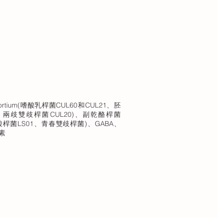
。
Consortium(嗜酸乳桿菌CUL60和CUL21、胚
、兩歧雙歧桿菌CUL20)、副乾酪桿菌
酸桿菌LS01、青春雙歧桿菌)、GABA、
黑素