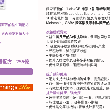
獨家研發的「
Lab4GB 補腦 • 甜睡精準
胚芽乳酸桿菌(Lactobacillus plant
利唾液乳桿菌、長雙歧桿菌及青春雙歧
Melatonin、GABA 胺基酸及專利法國天然番紅
素而設的益生菌配方
改善睡眠質素
，適合排便不順人士
•
益生菌及天然助眠提取物
，發揮協同效果 (Sy
1. 提升助眠傳導物製造
染
2. 强化傳導物於睡眠神經系统的持久度
• 紓壓放鬆，減低緊張狀態
• 平静反覆不安情绪
• 提升入睡效率及改善多夢易醒的情況
睡配方 - 255億
• 促進深層睡眠，睡醒時精神奕奕
提升腦部健康
• 配方支持大腦神經细胞健康，提升記憶
• 益生菌平衡可改善神經傳導物質製造及
• 有效提升代謝率，瘦身減脂 (減體重、
提升腸道健康、強免疫
• 改善腸道益菌 (微生態) 平衡，抑壓
• 調理腸道不適， 改善排便不順暢
• 促進消化系統機能 (胃氣或肚脹問題)