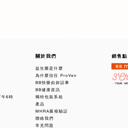
注意事項
關於我們
銷售點
益生菌是什麼
為什麼信任 ProVen
BB快樂由妳話事
BB健康資訊
下午6時
獨特包裝系統
產品
MHRA嚴格驗証
聯絡我們
常見問題