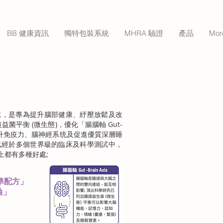
BB 健康資訊
獨特包裝系統
MHRA 驗證
產品
Mor
255億，是專為提升腦部健康、紓壓放鬆及改
菌平衡 (微生態)，優化「腸腦軸 Gut-
、提升免疫力、腦神經系统及促進優質深層睡
已經於多個世界級的臨床及科學測試中，
上都有多種好處;
睡精準配方」
軸」