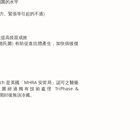
性細菌的水平
壓力、緊張等引起的不適)
性提高疫苗成效
菲德氏菌) 有助促進抗體產生，加快病後復
ultech 是英國「MHRA 安管局」認可之醫藥
經過獨有技術處理 TriPhase &
性，開封後無須冷藏。