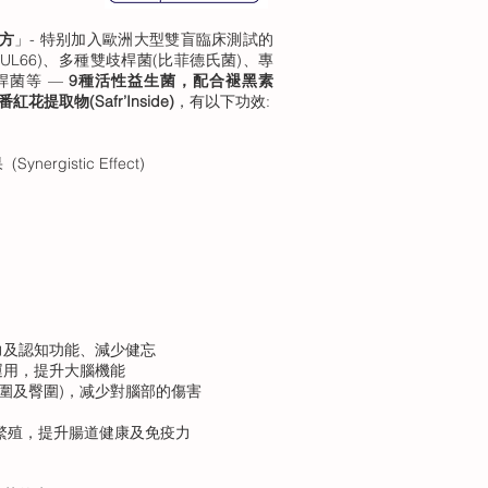
配方
」- 特别加入歐洲大型雙盲臨床測試的
arum CUL66)、多種雙歧桿菌(比菲德氏菌)、專
桿菌等 —
9種活性益生菌，配合褪黑素
花提取物(Safr’Inside)
，有以下功效:
nergistic Effect)
力及認知功能、減少健忘
運用，提升大腦機能
腰圍及臀圍)，减少對腦部的傷害
壞菌繁殖，提升腸道健康及免疫力