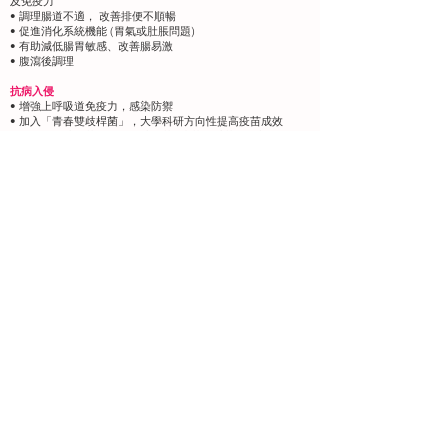
及免疫力
• 調理腸道不適， 改善排便不順暢
• 促進消化系統機能 (胃氣或肚脹問題)
• 有助減低腸胃敏感、改善腸易激
• 腹瀉後調理
抗病入侵
• 增強上呼吸道免疫力，感染防禦
• 加入「青春雙歧桿菌」，大學科研方向性提高疫苗成效
• 配合長雙歧桿菌及多種雙歧桿菌 (比菲德氏菌) 有助促進抗體
產生，加快病後復元，減少「長新冠」徵狀風險
安全可靠
由Dr. Nigel Plummer創立及監督的 Cultech 是英國「MHRA
安管局」認可之醫藥級水平益生菌製造商。ProVen 益生菌經
過獨有技術處理 TriPhase & StabilityMax，確保益生菌的數
量及活性，開封後無須冷藏。
適合人士
・提升免疫力及改善過敏體質人士
・受皮膚敏感困擾人士
・腸道不適、排便不順暢人士
・上呼吸道易敏感人士
・素食人士
​建議服用方法