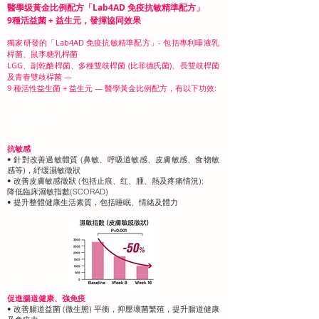
醫學级黃金比例配方「Lab4AD 免疫抗敏精準配方」
9種活益菌 + 益生元，發揮協同效果
獨家研發的「Lab4AD 免疫抗敏精準配方」- 包括專利唾液乳
桿菌、鼠李糖乳桿菌
LGG、副乾酪桿菌、多種雙歧桿菌 (比菲德氏菌)、長雙歧桿菌
及青春雙歧桿菌 —
9 種活性益生菌 + 益生元 — 醫學黃金比例配方，有以下功效:
​主要功能
抗敏感
• 針對改善過敏體質 (鼻敏、呼吸道敏感、皮膚敏感、食物敏
感等)，紓缓濕敏徵狀
• 改善皮膚敏感徵狀 (包括止痕、红、腫、熱及疼痛情況);
降低臨床濕敏指數(SCORAD)
• 提升整體健康生活素質，包括睡眠、情緒及體力
促進腸道健康、強免疫
• 改善腸道益菌 (微生態) 平衡，抑壓壞菌繁殖，提升腸道健康