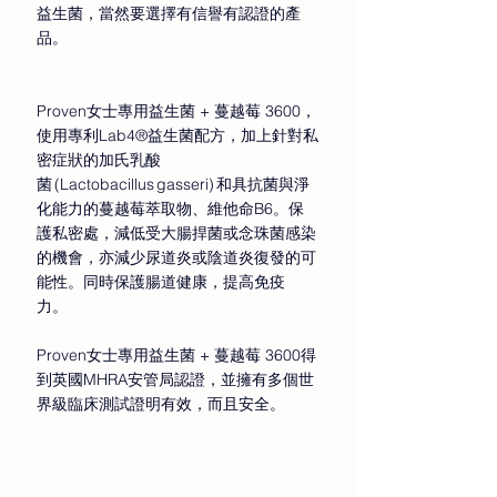
益生菌，當然要選擇有信譽有認證的產
品。 
Proven女士專用益生菌 + 蔓越莓 3600，
使用專利Lab4®益生菌配方，加上針對私
密症狀的加氏乳酸
菌 (Lactobacillus gasseri) 和具抗菌與淨
化能力的蔓越莓萃取物、維他命B6。保
護私密處，減低受大腸捍菌或念珠菌感染
的機會，亦減少尿道炎或陰道炎復發的可
能性。同時保護腸道健康，提高免疫
力。 
Proven女士專用益生菌 + 蔓越莓 3600得
到英國MHRA安管局認證，並擁有多個世
界級臨床測試證明有效，而且安全。 