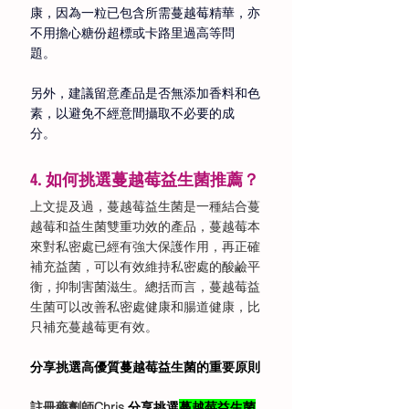
康，因為一粒已包含所需蔓越莓精華，亦
不用擔心糖份超標或卡路里過高等問
題。 
另外，建議留意產品是否無添加香料和色
素，以避免不經意間攝取不必要的成
分。
4. 如何挑選蔓越莓益生菌推薦？
上文提及過，蔓越莓益生菌是一種結合蔓
越莓和益生菌雙重功效的產品，蔓越莓本
來對私密處已經有強大保護作用，再正確
補充益菌，可以有效維持私密處的酸鹼平
衡，抑制害菌滋生。總括而言，蔓越莓益
生菌可以改善私密處健康和腸道健康，比
只補充蔓越莓更有效。
分享挑選高優質蔓越莓益生菌的重要原則
註冊藥劑師Chris
 分享
挑選
蔓越莓益生菌