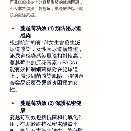
而且痊癒後亦十分容易復發的健康問題，
令人非常煩擾。蔓越莓，就是解決以上問
題的最強武器。
蔓越莓功效 (1) 預防泌尿道
感染 
根據統計約有1/4女生會發生泌
尿道感染，女性因尿道構造短，
泌尿道感染感染風險相對較高，
蔓越莓中的原花青素（PACs）
能有效抑制細菌黏附在泌尿道
上，減少細菌感染風險，特別適
合容易反覆受尿道炎困擾的女
性。 
蔓越莓功效 (2) 保護私密健
康 
蔓越莓功效包括抗菌和抗氧化作
用，有助於維持私密處酸鹼平
衡，抑制有害細菌滋生，降低陰