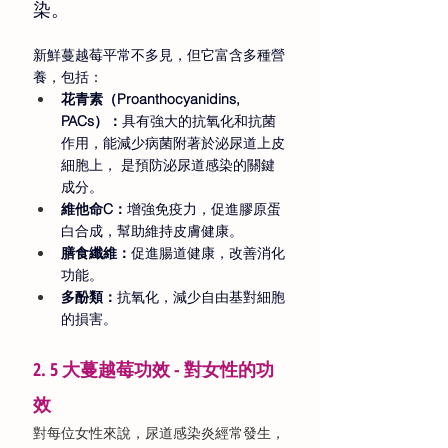
染。
新鮮蔓越莓平常不多見，但它富含多種營
養，包括： 
花青素（Proanthocyanidins, 
PACs）：
具有強大的抗氧化和抗菌
作用，能減少病菌附著於泌尿道上皮
細胞上， 是預防泌尿道感染的關鍵
成分。 
維他命C：
增強免疫力，促進膠原蛋
白合成，幫助維持皮膚健康。 
膳食纖維：
促進腸道健康，改善消化
功能。 
多酚類：
抗氧化，減少自由基對細胞
的損害。 
2. 
5 大
蔓越莓功效 - 對女性的功
效
對每位女性來說，尿道感染炎經常發生，