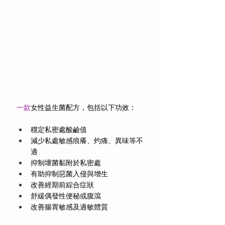
一款
女性益生菌配方，包括以下功效：
穩定私密處酸鹼值 
減少私處敏感痕癢、灼痛、異味等不
適 
抑制壞菌黏附於私密處 
有助抑制惡菌入侵與增生 
改善經期前綜合症狀 
舒緩偶發性便秘或腹瀉 
改善腸胃敏感及過敏體質 