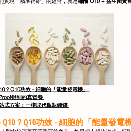
能實現「精準補給」的組合，就是
輔酶 Q10 + 益生菌黃
10？
Q10功效 - 
細胞的「能量發電機」 
roof得到的真營養
的一站式方案：一樽取代瓶瓶罐罐
Q10？
Q10功效 - 
細胞的「能量發電機