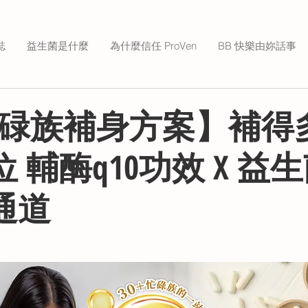
誌
益生菌是什麼
為什麼信任 ProVen
BB 快樂由妳話事
+忙碌族補身方案】補得
 輔酶q10功效 X 益
通道