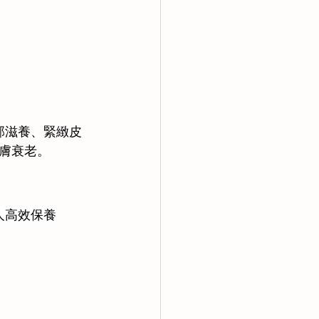
部滋養、緊緻皮
膚衰老。 
人高效保養