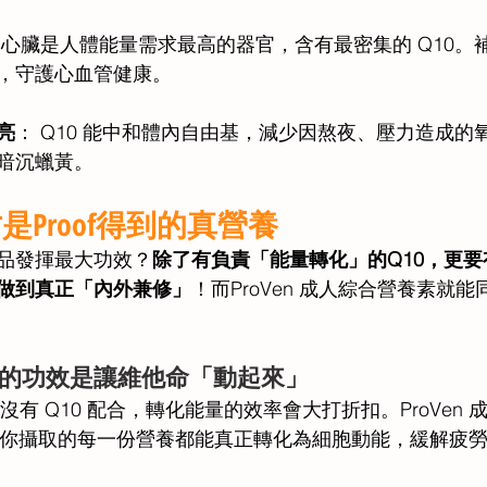
 心臟是人體能量需求最高的器官，含有最密集的 Q10。補充
，守護心血管健康。 
亮
： Q10 能中和體內自由基，減少因熬夜、壓力造成的
暗沉蠟黃。 
Proof得到的真營養 
品發揮最大功效？
除了有負責「能量轉化」的Q10，更
做到真正「內外兼修」
！而ProVen 成人綜合營養素就
：Q10的功效是讓維他命「動起來」 
沒有 Q10 配合，轉化能量的效率會大打折扣。ProVen
確保你攝取的每一份營養都能真正轉化為細胞動能，緩解疲