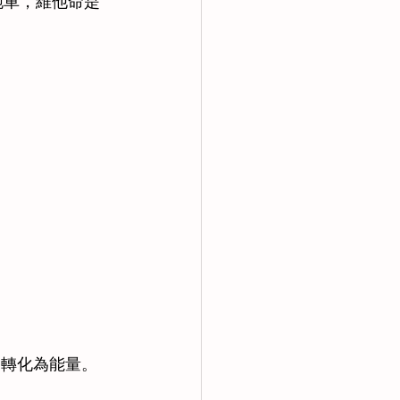
跑車，維他命是
養轉化為能量。