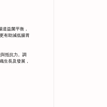
善腸道益菌平衡，
更有助減低腸胃
能與抵抗力。調
織生長及發展，