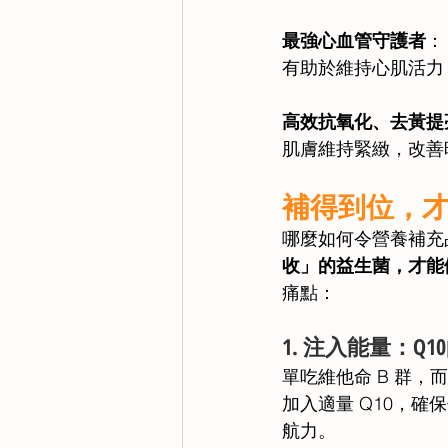
最強心血管守護者
：
有助於維持心肌活力
高效抗氧化、去黃提
肌膚維持緊緻，改善
補得到位，才是
哪麼如何令營養補充
收」的益生菌，才能
痛點： 
1.⁠ ⁠注入能量
單吃維他命 B 群，而
加入適量 Q10，
航力。 