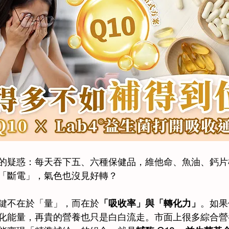
的疑惑：每天吞下五、六種保健品，維他命、魚油、鈣片
「斷電」，氣色也沒見好轉？ 
鍵不在於「量」，而在於
「吸收率」與「轉化力」
。如果
化能量，再貴的營養也只是白白流走。市面上很多綜合營