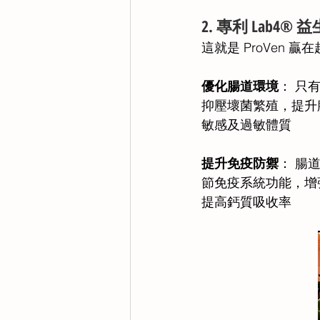
2.⁠ ⁠專利 Lab
這就是 ProVen 
優化腸道環境
： 只
抑壓壞菌繁殖，提升
敏感及過敏體質 
提升免疫防禦
： 腸
節免疫系統功能，增
提高鈣質吸收率 