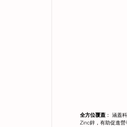
全方位覆蓋
： 涵蓋
Zinc鋅，有助促進