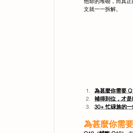
他命的堆砌，而真正
文就一一拆解。
為甚麼你需要 Q
補得到位，才是P
30+ 忙碌族
為甚麼你需要 