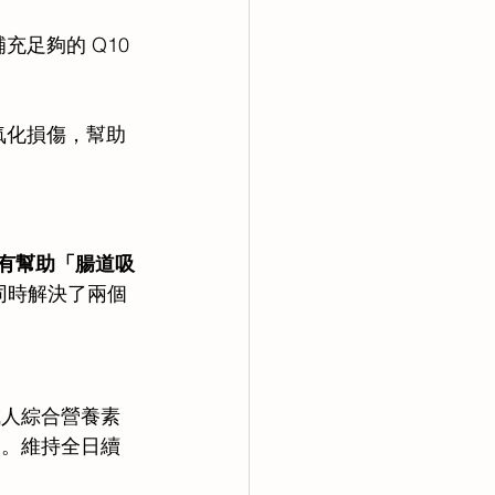
足夠的 Q10 
氧化損傷，幫助
要有幫助「腸道吸
能同時解決了兩個
 成人綜合營養素
勞。維持全日續