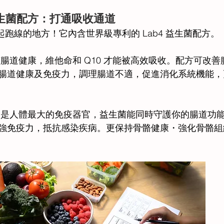
4® 益生菌配方：打通吸收通道 
贏在起跑線的地方！它內含世界級專利的 Lab4 益生菌配方。 
有腸道健康，維他命和 Q10 才能被高效吸收。配方可改
腸道健康及免疫力，調理腸道不適，促進消化系統機能，
道是人體最大的免疫器官，益生菌能同時守護你的腸道功
強免疫力，抵抗感染疾病。更保持骨骼健康・強化骨骼組