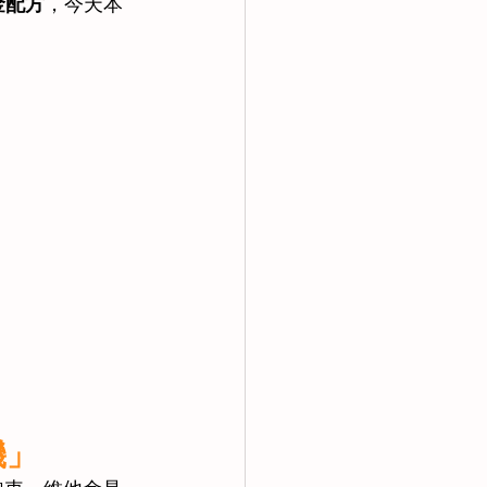
金配方
，今天本
」 