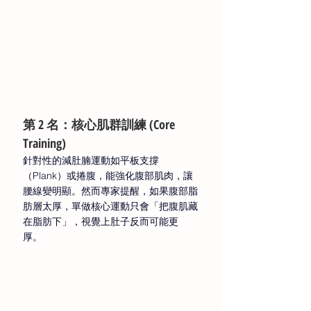
第 2 名：核心肌群訓練 (Core 
Training) 
針對性的減肚腩運動如平板支撐
（Plank）或捲腹，能強化腹部肌肉，讓
腰線變明顯。然而專家提醒，如果腹部脂
肪層太厚，單做核心運動只會「把腹肌藏
在脂肪下」，視覺上肚子反而可能更
厚。 