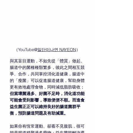
（YouTube@
일단이나연 NAYEON
） 
與其盲目運動，不如先從「體質」做起。
腸道中的菌種種類繁多，彼此之間相互競
爭、合作，共同掌控消化道健康，腸道中
的「瘦菌」可以促進腸道健康，幫助身體
更有效地處理食物，同時減低脂肪吸收；
但當壞菌過多、好菌不足時，消化道功能
可能會受到影響，導致便便不順。而進食
益生菌正正可以維持良好的腸道菌群平
衡，預防腸道問題及有助減重。
如果你有恆常運動、卻看不見腹肌，很可
能是腸道積聚過多廢物；益生菌能解決導