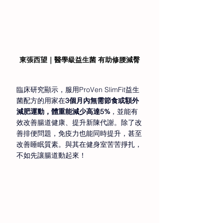
東張西望｜醫學級益生菌 有助修腰減臀
臨床研究顯示，服用ProVen SlimFit益生
菌配方的用家在
3個月內無需節食或額外
減肥運動，體重能減少高達5%
，並能有
效改善腸道健康、提升新陳代謝。除了改
善排便問題，免疫力也能同時提升，甚至
改善睡眠質素。與其在健身室苦苦掙扎，
不如先讓腸道動起來！ 