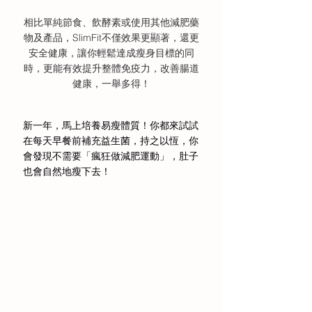
相比單純節食、飲酵素或使用其他減肥藥
物及產品，SlimFit不僅效果更顯著，還更
安全健康，讓你輕鬆達成瘦身目標的同
時，更能有效提升整體免疫力，改善腸道
健康，一舉多得！
新一年，馬上培養易瘦體質！你都來試試
在每天早餐前補充益生菌，持之以恆，你
會發現不需要「瘋狂做減肥運動」，肚子
也會自然地瘦下去！ 