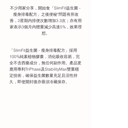
不少用家分享，開始食「SlimFit益生菌 - 
瘦身排毒配方」之後便秘*問題有所改
善，2星期內排便次數增加3.3次；亦有用
家表示3個月內體重減少高達5%，效果理
想。
「SlimFit益生菌 - 瘦身排毒配方」採用
100%純素植物膠囊，消化吸收容易，完
全不含西藥成分，無任何副作用。產品更
應用專利TriPhase及StabilityMax雙重穩
定技術，確保益生菌數量充足且活性持
久，即使開封後亦毋須冷藏保存。