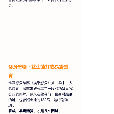
力。 
修身恩物：益生菌打造易瘦體
質 
韓國戀愛綜藝《換乘戀愛》第二季中，人
氣體育主播李娜妍分享了一段成功減重20
公斤的影片。原來在螢幕前一直身材纖細
的她，也曾體重達到132磅。她特別強
調：
養成「易瘦體質」才是長久關鍵。