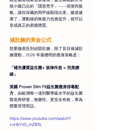
致小腹凸出的「隱形兇手」——宿便與脹
氣，讓你深藏的馬甲線顯現出來。腸道健
康了，運動後的恢復力也會提升，就可以
形成真正的易瘦體質。 
減肚腩的黃金公式 
想要徹底告別頑固肚腩，除了盲目做減肚
腩運動，2026 年最聰明的瘦身策略是： 
「補充優質益生菌+ 規律作息 = 完美腰
線」
英國 Proven Slim Fit益生菌瘦身排毒配
方
，由歐洲唯一達到醫學級水平的益生菌
製造商研發，無藥性、更安全有效，專為
體重管理而設。
https://www.youtube.com/watch?
v=HkYV5_mZBTs