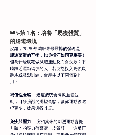
👑✨第 1 名：培養「易瘦體質」
的腸道環境 
沒錯，2026 年減肥界最震撼的發現是：
腸道菌群的平衡，比你揮汗如雨更重要！
但為什麼瘋狂做減肥運動反而會失敗？平
時缺乏運動習慣的人，若突然投入高強度
跑步或激烈訓練，會產生以下兩個副作
用： 
補償性食慾
： 過度疲勞會導致血糖波
動，引發強烈的渴望食慾，讓你運動後吃
得更多，效果適得其反。 
免疫與壓力
： 突如其來的劇烈運動會提
升體內的壓力荷爾蒙（皮質醇），這反而
會促進脂肪囤積在腹部，並降低身體防禦